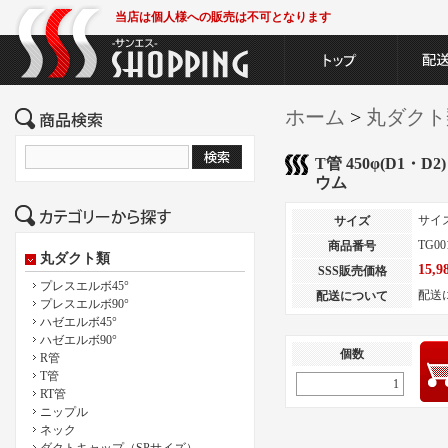
当店は個人様への販売は不可となります
ホーム
>
丸ダクト
T管 450φ(D1・D2
ウム
サイ
サイズ
TG00
商品番号
丸ダクト類
15,
SSS販売価格
プレスエルボ45°
配送
配送について
プレスエルボ90°
ハゼエルボ45°
ハゼエルボ90°
個数
R管
T管
RT管
ニップル
ネック