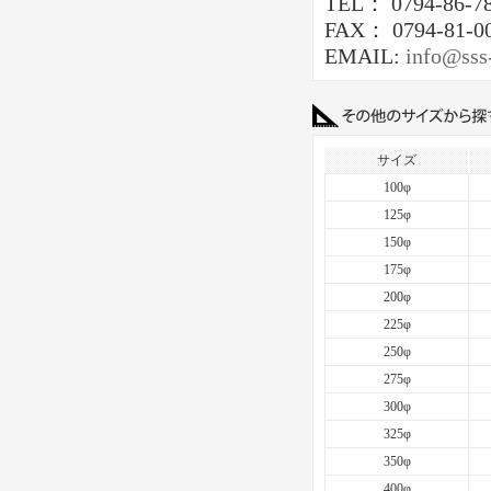
TEL： 0794-86-7
FAX： 0794-81-0
EMAIL:
info@sss
サイズ
100φ
125φ
150φ
175φ
200φ
225φ
250φ
275φ
300φ
325φ
350φ
400φ