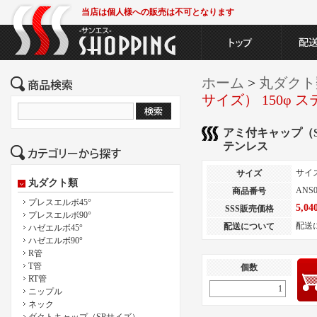
当店は個人様への販売は不可となります
ホーム
>
丸ダクト
サイズ） 150φ 
アミ付キャップ（SP
テンレス
サイ
サイズ
丸ダクト類
ANS0
商品番号
プレスエルボ45°
5,0
SSS販売価格
プレスエルボ90°
配送
配送について
ハゼエルボ45°
ハゼエルボ90°
R管
T管
個数
RT管
ニップル
ネック