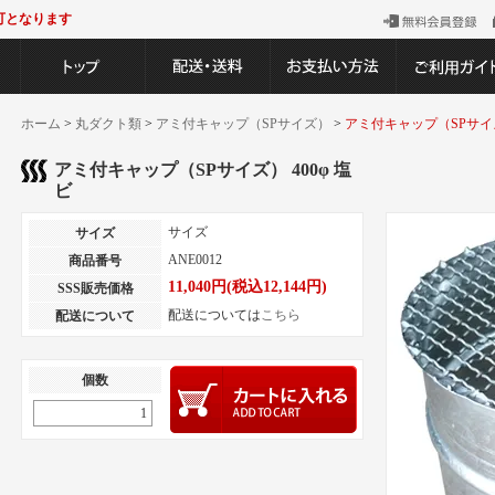
可となります
ホーム
>
丸ダクト類
>
アミ付キャップ（SPサイズ）
>
アミ付キャップ（SPサイズ）
アミ付キャップ（SPサイズ） 400φ 塩
ビ
サイズ
サイズ
ANE0012
商品番号
11,040円(税込12,144円)
SSS販売価格
配送については
こちら
配送について
個数