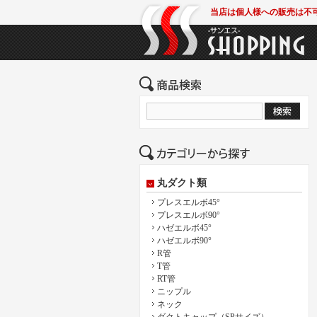
当店は個人様への販売は不
丸ダクト類
プレスエルボ45°
プレスエルボ90°
ハゼエルボ45°
ハゼエルボ90°
R管
T管
RT管
ニップル
ネック