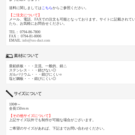
送料に関しましては
こちら
からご参照ください。
【ご注文について】
メール、電話、FAXでの注文も可能となっております。サイトに記載されて
たら、お気軽にお問合せください。
TEL： 0794-86-7800
FAX： 0794-81-0006
EMAIL:
info@sss-duct.com
亜鉛鉄板・・・主流、一般的、錆△
ステンレス・・・錆びない◎
ガルバリウム・・・錆びにくい○
塩ビ鋼板・・・錆びにくい◎
100Φ～
全長150ｍｍ
【その他サイズについて】
上記サイズ以外でも制作が可能な場合がございます。
ご希望のサイズがあれば、下記までお問い合わせください。