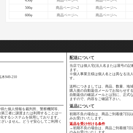
450φ
商品ページへ
商品ページへ
500φ
商品ページへ2
商品ページへ
600φ
商品ページへ
商品ページへ
配送について
当店では個人宅(法人名または屋号の記
ます。
※個人事業主様は個人名とは異なる法人
949-210
す。
送料につきましては、商品、数量、地
購入後の自動返信メールでお知らせす
自動返信の確認メールとは別に、正式
ますので、内容をご確認下さい。
返品について
りの中で得た個人情報を裁判所、警察機関等、
の第三者に譲渡または利用することは一
初期不良の場合は、商品ご到着後7日以
号化するシステムを採用しております。
みお受けいたします。
ございません。どうぞ安心してご利用く
返品を受け付ける条件
→初期不良の場合は、商品ご到着後7日
のみお受けいたします。