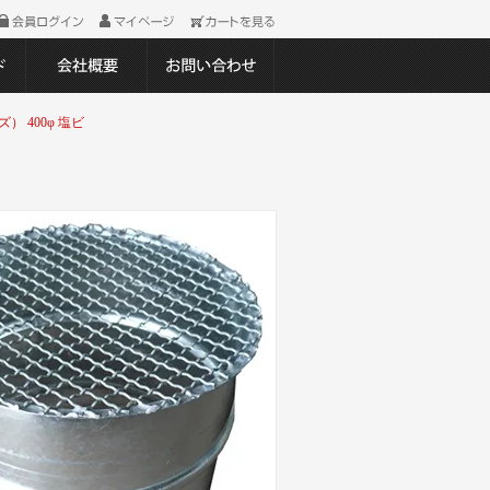
 400φ 塩ビ