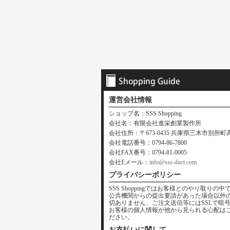
運営会社情報
ショップ名：SSS Shopping
会社名：有限会社進栄創業製作所
会社住所：〒673-0435 兵庫県三木市別所町高木
会社電話番号：0794-86-7800
会社FAX番号：0794-81-0005
会社Eメール：
info@sss-duct.com
プライバシーポリシー
SSS Shoppingではお客様とのやり取
公共機関からの提出要請があった場合以外
切ありません、ご注文送信等にはSSLで暗
お客様の個人情報が他から見られる心配は
ださい。
お支払いに関して